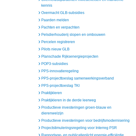
kennis
Overmacht GLB-subsidies
Paarden melden
Pachten en verpachten
Pelsdierhouderij slopen en ombouwen
Percelen registreren
Pilots nieuw GLB
Planschade Rijksenergieprojecten
POP3-subsidies
PPS-innovatieregeling
PPS-projecttoeslag samenwerkingsverband
PPS-projecttoeslag TKI
Praktijkleren
Praktijkleren in de derde leerweg
Productieve investeringen groen-blauw en
dierenwelzijn
Productieve investeringen voor bedrijfsmodernisering
Projectstimuleringsregeling voor Interreg PSR
Rapportage- en publicatieplicht energie-efficiëntie