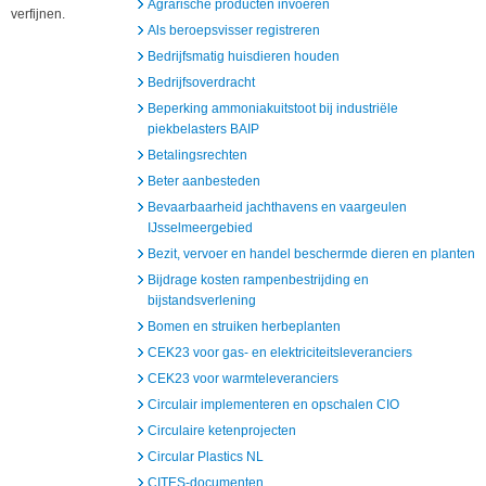
Agrarische producten invoeren
verfijnen.
Als beroepsvisser registreren
Bedrijfsmatig huisdieren houden
Bedrijfsoverdracht
Beperking ammoniakuitstoot bij industriële
piekbelasters BAIP
Betalingsrechten
Beter aanbesteden
Bevaarbaarheid jachthavens en vaargeulen
IJsselmeergebied
Bezit, vervoer en handel beschermde dieren en planten
Bijdrage kosten rampenbestrijding en
bijstandsverlening
Bomen en struiken herbeplanten
CEK23 voor gas- en elektriciteitsleveranciers
CEK23 voor warmteleveranciers
Circulair implementeren en opschalen CIO
Circulaire ketenprojecten
Circular Plastics NL
CITES-documenten