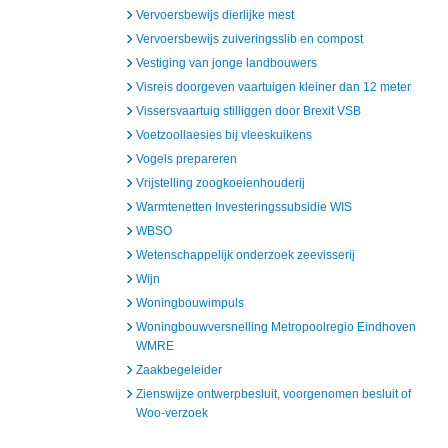
Vervoersbewijs dierlijke mest
Vervoersbewijs zuiveringsslib en compost
Vestiging van jonge landbouwers
Visreis doorgeven vaartuigen kleiner dan 12 meter
Vissersvaartuig stilliggen door Brexit VSB
Voetzoollaesies bij vleeskuikens
Vogels prepareren
Vrijstelling zoogkoeienhouderij
Warmtenetten Investeringssubsidie WIS
WBSO
Wetenschappelijk onderzoek zeevisserij
Wijn
Woningbouwimpuls
Woningbouwversnelling Metropoolregio Eindhoven
WMRE
Zaakbegeleider
Zienswijze ontwerpbesluit, voorgenomen besluit of
Woo-verzoek