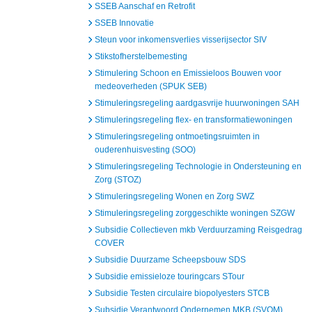
SSEB Aanschaf en Retrofit
SSEB Innovatie
Steun voor inkomensverlies visserijsector SIV
Stikstofherstelbemesting
Stimulering Schoon en Emissieloos Bouwen voor
medeoverheden (SPUK SEB)
Stimuleringsregeling aardgasvrije huurwoningen SAH
Stimuleringsregeling flex- en transformatiewoningen
Stimuleringsregeling ontmoetingsruimten in
ouderenhuisvesting (SOO)
Stimuleringsregeling Technologie in Ondersteuning en
Zorg (STOZ)
Stimuleringsregeling Wonen en Zorg SWZ
Stimuleringsregeling zorggeschikte woningen SZGW
Subsidie Collectieven mkb Verduurzaming Reisgedrag
COVER
Subsidie Duurzame Scheepsbouw SDS
Subsidie emissieloze touringcars STour
Subsidie Testen circulaire biopolyesters STCB
Subsidie Verantwoord Ondernemen MKB (SVOM)