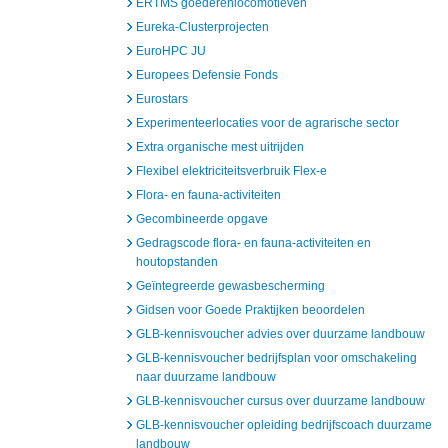
ERTMS goederenlocomotieven
Eureka-Clusterprojecten
EuroHPC JU
Europees Defensie Fonds
Eurostars
Experimenteerlocaties voor de agrarische sector
Extra organische mest uitrijden
Flexibel elektriciteitsverbruik Flex-e
Flora- en fauna-activiteiten
Gecombineerde opgave
Gedragscode flora- en fauna-activiteiten en
houtopstanden
Geïntegreerde gewasbescherming
Gidsen voor Goede Praktijken beoordelen
GLB-kennisvoucher advies over duurzame landbouw
GLB-kennisvoucher bedrijfsplan voor omschakeling
naar duurzame landbouw
GLB-kennisvoucher cursus over duurzame landbouw
GLB-kennisvoucher opleiding bedrijfscoach duurzame
landbouw