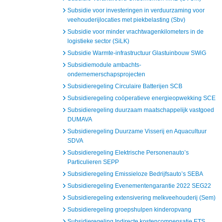
Subsidie voor investeringen in verduurzaming voor
veehouderijlocaties met piekbelasting (Sbv)
Subsidie voor minder vrachtwagenkilometers in de
logistieke sector (SiLK)
Subsidie Warmte-infrastructuur Glastuinbouw SWiG
Subsidiemodule ambachts-
ondernemerschapsprojecten
Subsidieregeling Circulaire Batterijen SCB
Subsidieregeling coöperatieve energieopwekking SCE
Subsidieregeling duurzaam maatschappelijk vastgoed
DUMAVA
Subsidieregeling Duurzame Visserij en Aquacultuur
SDVA
Subsidieregeling Elektrische Personenauto’s
Particulieren SEPP
Subsidieregeling Emissieloze Bedrijfsauto’s SEBA
Subsidieregeling Evenementengarantie 2022 SEG22
Subsidieregeling extensivering melkveehouderij (Sem)
Subsidieregeling groepshulpen kinderopvang
Subsidieregeling Indirecte kostencompensatie ETS