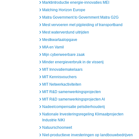
Marktintroductie energie-innovaties MEI
Matching Horizon Europe
Matra Government to Government Matra G2G
Mest vervoeren met pijpleiding of transportband
Mest waterverdund uitrijden
Mestkwartaalopgave
MIA en Vamil
Mijn cyberweerbare zaak
Minder energieverbruik in de visserij
MIT Innovatiemakelaars
MIT Kennisvouchers
MIT Netwerkactiviteiten
MIT R&D samenwerkingsprojecten
MIT R&D samenwerkingsprojecten AI
Nadeelcompensatie pelsdierhouderij
Nationale Investeringsregeling Klimaatprojecten
Industrie NIKI
Natuurschoonwet
Niet-productieve investeringen op landbouwbedrijven