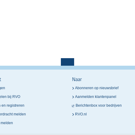
t
Naar
gen
Abonneren op nieuwsbrief
elen bij RVO
Aanmelden klantenpanel
n en registreren
Berichtenbox voor bedrijven
verdracht melden
RVO.nl
n melden