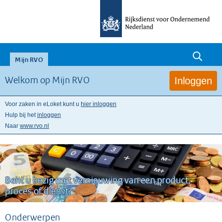
null
Mijn RVO
Inloggen
Welkom op Mijn RVO
Voor zaken in eLoket kunt u
hier inloggen
Hulp bij het
inloggen
Naar
www.rvo.nl
Bent u bezig met vernieuwing van een product,
proces of dienst?
Onderwerpen