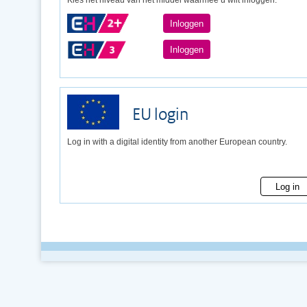
Kies het niveau van het middel waarmee u wilt inloggen.
Inloggen
Inloggen
EU login
Log in with a digital identity from another European country.
Log in