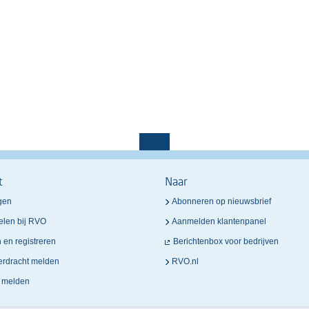
t
Naar
gen
Abonneren op nieuwsbrief
elen bij RVO
Aanmelden klantenpanel
n en registreren
Berichtenbox voor bedrijven
verdracht melden
RVO.nl
n melden