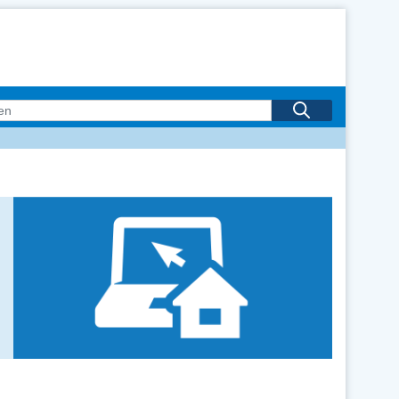
n
null