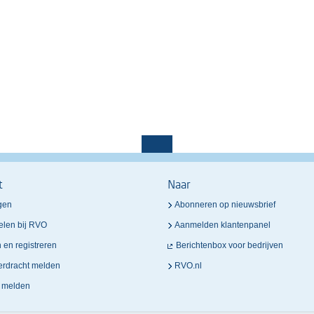
t
Naar
gen
Abonneren op nieuwsbrief
elen bij RVO
Aanmelden klantenpanel
n en registreren
Berichtenbox voor bedrijven
verdracht melden
RVO.nl
n melden