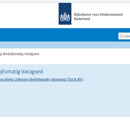
ng Bedrijfsmatig Vastgoed
rijfsmatig Vastgoed
pecifieke Uitkering Bedrijfsmatig Vastgoed (SpUk BV)
.