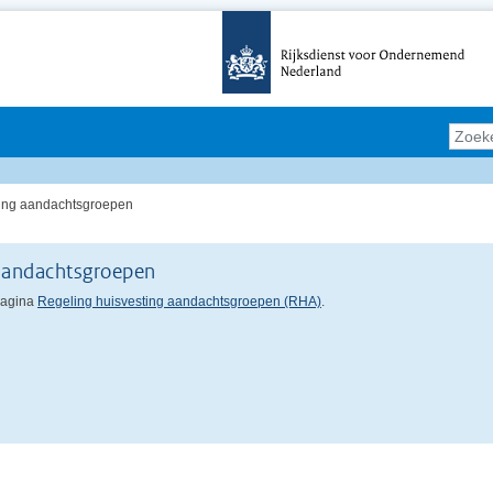
ting aandachtsgroepen
 aandachtsgroepen
pagina
Regeling huisvesting aandachtsgroepen (RHA)
.