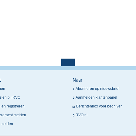
t
Naar
gen
Abonneren op nieuwsbrief
elen bij RVO
Aanmelden klantenpanel
n en registreren
Berichtenbox voor bedrijven
verdracht melden
RVO.nl
n melden