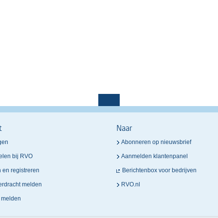
t
Naar
gen
Abonneren op nieuwsbrief
elen bij RVO
Aanmelden klantenpanel
n en registreren
Berichtenbox voor bedrijven
verdracht melden
RVO.nl
n melden