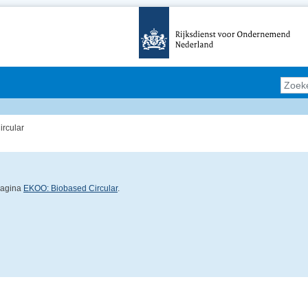
rcular
pagina
EKOO: Biobased Circular
.