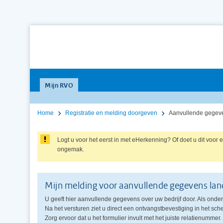
Mijn RVO
Home
Registratie en melding doorgeven
Aanvullende gegev
Logt u voor het eerst in met eHerkenning? Of doet u dit voo
ongemak.
Mijn melding voor aanvullende gegevens la
U geeft hier aanvullende gegevens over uw bedrijf door. Als onder
Na het versturen ziet u direct een ontvangstbevestiging in het sc
Zorg ervoor dat u het formulier invult met het juiste relatienumme