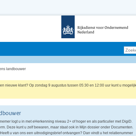
ens landbouwer
r een nieuwe klant? Op zondag 9 augustus tussen 05:30 en 12:00 uur kunt u mogelij
ndbouwer
nemer logt u in met eHerkenning niveau 2+ of hoger en als particulier met DigiD.
herm. Deze kunt u zelf bewaren, maar staat ook in Mijn dossier onder Documenten.
r. Heeft u van ons een uitnodigingsbrief ontvangen? Dan vindt u het relatienummer