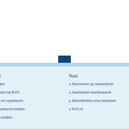
t
Naar
gen
Abonneren op nieuwsbrief
elen bij RVO
Aanmelden klantenpanel
n en registreren
Berichtenbox voor bedrijven
verdracht melden
RVO.nl
n melden