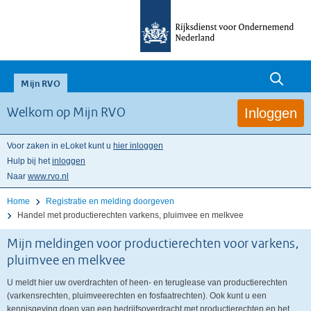
Zoeken
null
Mijn RVO
Inloggen
Welkom op Mijn RVO
Voor zaken in eLoket kunt u
hier inloggen
Hulp bij het
inloggen
Naar
www.rvo.nl
Home
Registratie en melding doorgeven
Handel met productierechten varkens, pluimvee en melkvee
Mijn meldingen voor productierechten voor varkens,
pluimvee en melkvee
U meldt hier uw overdrachten of heen- en teruglease van productierechten
(varkensrechten, pluimveerechten en fosfaatrechten). Ook kunt u een
kennisgeving doen van een bedrijfsoverdracht met productierechten en het