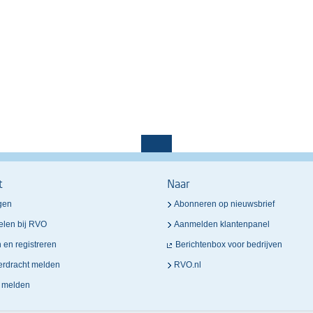
t
Naar
gen
Abonneren op nieuwsbrief
elen bij RVO
Aanmelden klantenpanel
n en registreren
Berichtenbox voor bedrijven
verdracht melden
RVO.nl
n melden