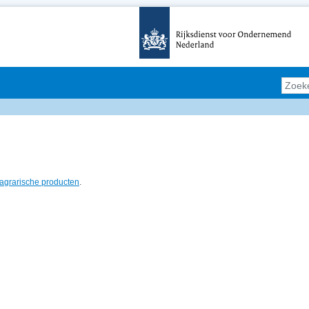
Zoeke
n agrarische producten
.