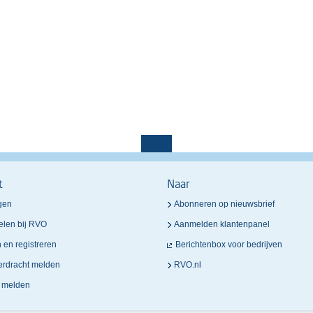
t
Naar
gen
Abonneren op nieuwsbrief
elen bij RVO
Aanmelden klantenpanel
n en registreren
Berichtenbox voor bedrijven
verdracht melden
RVO.nl
n melden