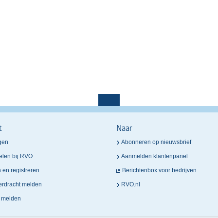
t
Naar
gen
Abonneren op nieuwsbrief
elen bij RVO
Aanmelden klantenpanel
n en registreren
Berichtenbox voor bedrijven
verdracht melden
RVO.nl
n melden