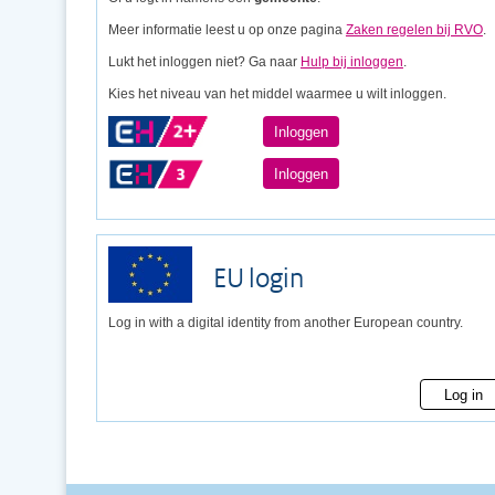
Meer informatie leest u op onze pagina
Zaken regelen bij RVO
.
Lukt het inloggen niet? Ga naar
Hulp bij inloggen
.
Kies het niveau van het middel waarmee u wilt inloggen.
Inloggen
Inloggen
EU login
Log in with a digital identity from another European country.
Log in