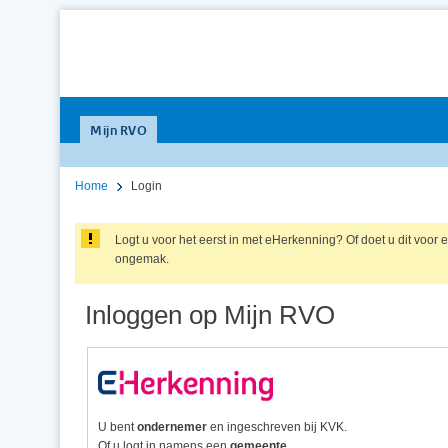
Mijn RVO
Home
Login
Logt u voor het eerst in met eHerkenning? Of doet u dit voo
ongemak.
Inloggen op Mijn RVO
U bent
ondernemer
en ingeschreven bij KVK.
Of u logt in namens een
gemeente
.