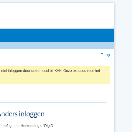
Terug
k niet inloggen door onderhoud bij KVK. Onze excuses voor het
Anders inloggen
 heeft geen eHerkenning of DigiD.